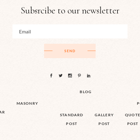
Subsrcibe to our newsletter
SEND
BLOG
MASONRY
P
AR
STANDARD
GALLERY
QUOT
POST
POST
POST